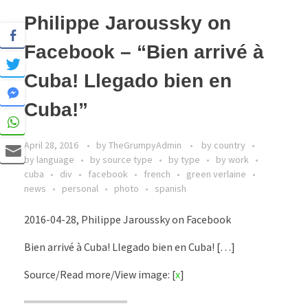
Philippe Jaroussky on
Facebook – “Bien arrivé à
Cuba! Llegado bien en
Cuba!”
April 28, 2016
by
TheGrumpyAdmin
by country
by language
by source type
by type
by work
cuba
div
facebook
french
green verlaine
news
personal
photo
spanish
2016-04-28, Philippe Jaroussky on Facebook
Bien arrivé à Cuba! Llegado bien en Cuba! […]
Source/Read more/View image: [
x
]