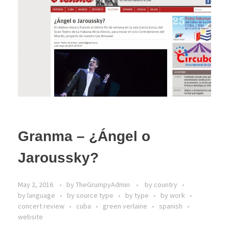
Granma – ¿Ángel o
Jaroussky?
May 2, 2016
by
TheGrumpyAdmin
by country
by language
by source type
by type
by work
concert review
cuba
green verlaine
spanish
website