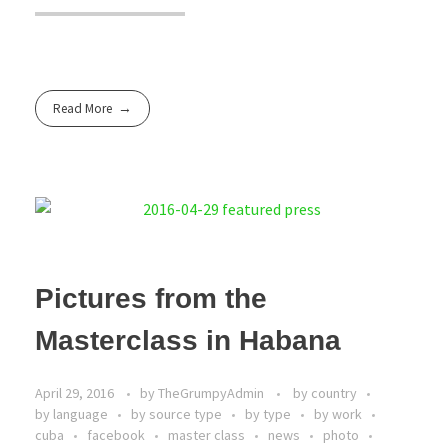
Read More
Pictures from the
Masterclass in Habana
April 29, 2016
by
TheGrumpyAdmin
by country
by language
by source type
by type
by work
cuba
facebook
master class
news
photo