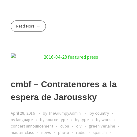
Read More
cmbf – Contratenores a la
espera de Jaroussky
April 28, 2016
by
TheGrumpyAdmin
by country
by language
by source type
by type
by work
concert announcement
cuba
div
green verlaine
master class
news
photo
radio
spanish