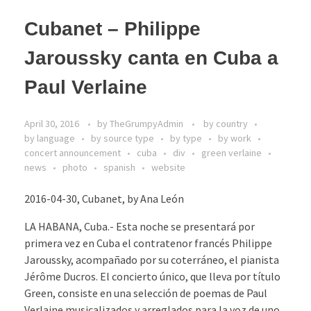
Cubanet – Philippe
Jaroussky canta en Cuba a
Paul Verlaine
April 30, 2016
by
TheGrumpyAdmin
by country
by language
by source type
by type
by work
concert announcement
cuba
div
green verlaine
news
photo
spanish
website
2016-04-30, Cubanet, by Ana León
LA HABANA, Cuba.- Esta noche se presentará por
primera vez en Cuba el contratenor francés Philippe
Jaroussky, acompañado por su coterráneo, el pianista
Jérôme Ducros. El concierto único, que lleva por título
Green, consiste en una selección de poemas de Paul
Verlaine musicalizados y arreglados para la voz de uno