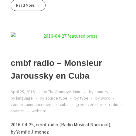
Read More
cmbf radio – Monsieur
Jaroussky en Cuba
April 25, 2016
by
TheGrumpyAdmin
by country
by language
by source type
by type
by work
concert announcement
cuba
green verlaine
radio
spanish
website
2016-04-25, cmbf radio (Radio Musical Nacional),
by Yamilé Jiménez