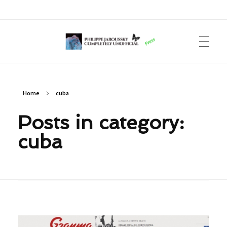
Philippe Jaroussky Completely Unofficial
Press Archive
Home
cuba
Posts in category:
cuba