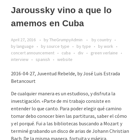
Jaroussky vino a que lo
amemos en Cuba
April 27, 2016
by
TheGrumpyAdmin
by country
by language
by source type
by type
by work
concert announcement
cuba
div
green verlaine
interview
spanish
website
2016-04-27, Juventud Rebelde, by José Luis Estrada
Betancourt
De cualquier manera es un estudioso, y disfruta la
investigación. «Parte de mi trabajo consiste en
entender lo que canto. Para poder elegir qué camino
tomar debo conocer bien las partituras, saber el cómo
y el porqué. Fui a las bibliotecas buscando a Mozart y
terminé grabando un disco de arias de Johann Christian
Bach. De la misma manera, fortuita y mágica,