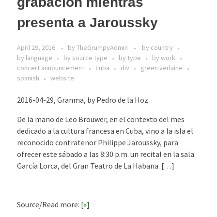
grabación mientras
presenta a Jaroussky
April 29, 2016
by
TheGrumpyAdmin
by country
by language
by source type
by type
by work
concert announcement
cuba
div
green verlaine
spanish
website
2016-04-29, Granma, by Pedro de la Hoz
De la mano de Leo Brouwer, en el contexto del mes
dedicado a la cultura francesa en Cuba, vino a la isla el
reconocido contratenor Philippe Jaroussky, para
ofrecer este sábado a las 8:30 p.m. un recital en la sala
García Lorca, del Gran Teatro de La Habana. […]
Source/Read more: [
x
]