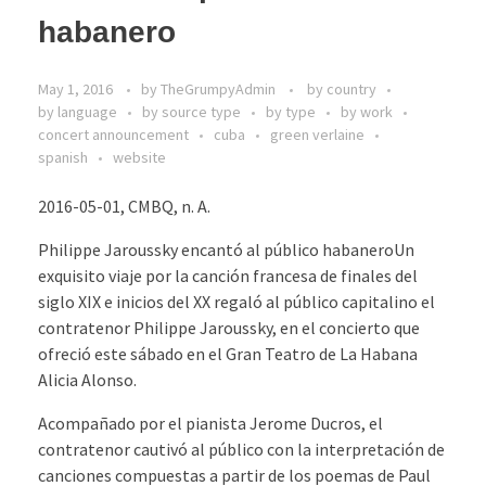
habanero
May 1, 2016
by
TheGrumpyAdmin
by country
by language
by source type
by type
by work
concert announcement
cuba
green verlaine
spanish
website
2016-05-01, CMBQ, n. A.
Philippe Jaroussky encantó al público habaneroUn
exquisito viaje por la canción francesa de finales del
siglo XIX e inicios del XX regaló al público capitalino el
contratenor Philippe Jaroussky, en el concierto que
ofreció este sábado en el Gran Teatro de La Habana
Alicia Alonso.
Acompañado por el pianista Jerome Ducros, el
contratenor cautivó al público con la interpretación de
canciones compuestas a partir de los poemas de Paul