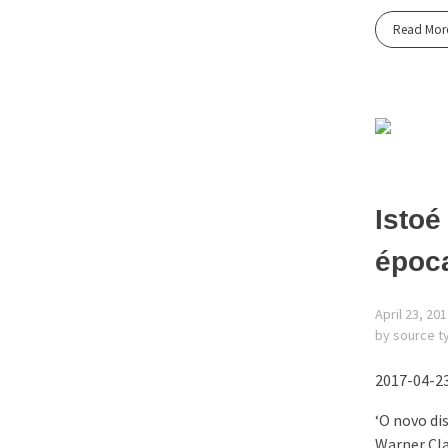
Read Mor
Istoé
époc
April 23, 20
by source t
2017-04-23,
‘O novo di
Warner Cla