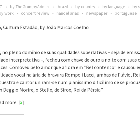
17
by
TheGrumpyAdmin
brazil
by country
by language
by 
by work
concert review
handel arias
newspaper
portuguese
, Cultura Estadão, by João Marcos Coelho
, no pleno domínio de suas qualidades superlativas – seja de emissã
dade interpretativa –, fechou com chave de ouro a noite com suas 
ces. Comoveu pelo amor que aflora em “Bel contento” e causou e
gilidade vocal na ária de bravura Rompo i Lacci, ambas de Flávio, R
questra e cantor uniram-se num pianíssimo dificílimo de se prod
 Deggio Morire, o Stelle, de Siroe, Rei da Pérsia.”
d more: [
x
]