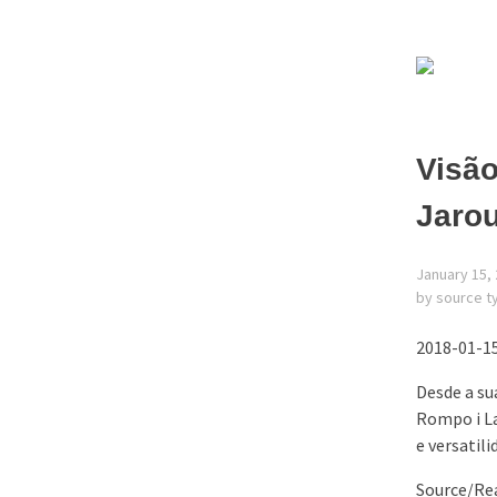
Visão
Jaro
January 15,
by source t
2018-01-15,
Desde a su
Rompo i La
e versatil
Source/Rea