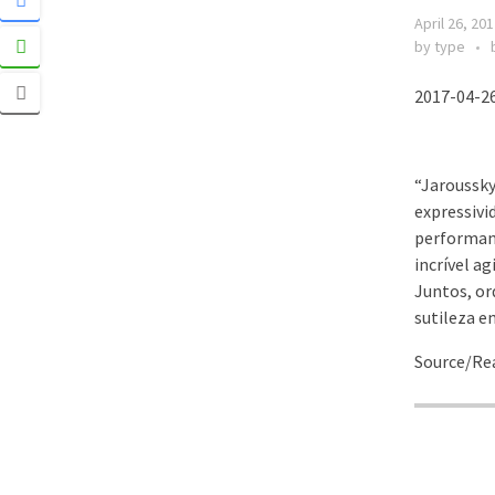
April 26, 20
by type
2017-04-26
“Jaroussky
expressivi
performan
incrível a
Juntos, or
sutileza em
Source/Rea