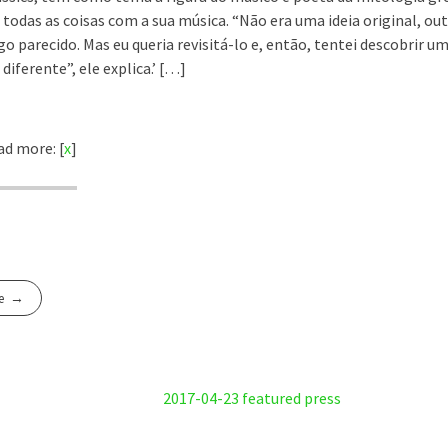
 todas as coisas com a sua música. “Não era uma ideia original, out
o parecido. Mas eu queria revisitá-lo e, então, tentei descobrir um
diferente”, ele explica.’ […]
d more: [
x
]
e