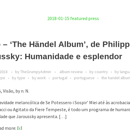
 – ‘The Händel Album’, de Philip
ussky: Humanidade e esplendor
 2018
by
TheGrumpyAdmin
album review
by country
by lang
ype
by type
by work
portugal
portuguese
the handel albu
 Visão, by n. N.
avidade melancólica de Se Potessero i Sospir’ Miei até às acrobacia
cci ou Agitato da Fiere Tempeste, é todo um programa de human
idade que Jaroussky apresenta. […]
d more: [
x
]