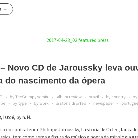
e
 – Novo CD de Jaroussky leva ouv
a do nascimento da ópera
17
by
TheGrumpyAdmin
album review
brazil
by country
by
ype
by type
by work
la storia di orfeo
newspaper
portugu
 Istoé, by n. N.
sco do contratenor Philippe Jaroussky, La storia de Orfeo, lançado
ssics, tem como tema a figura do músico e poeta da mitologia gr