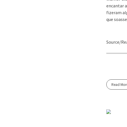
encantar a
fizeram alg
que soasse 
Source/Rea
Read Mor