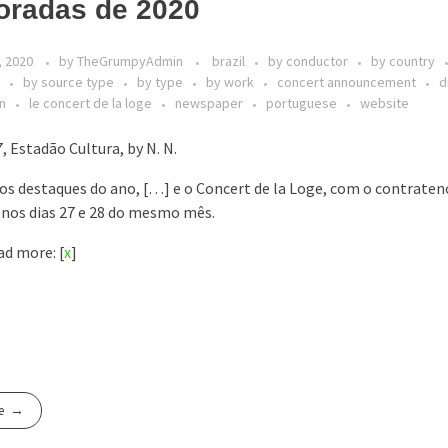
oradas de 2020
, 2020
by
TheGrumpyAdmin
brazil
by conductor
by country
by source type
by type
by work
concert announcement
d
in
le concert de la loge
newspaper
portuguese
website
, Estadão Cultura, by N. N.
os destaques do ano, […] e o Concert de la Loge, com o contraten
 nos dias 27 e 28 do mesmo mês.
d more: [
x
]
e