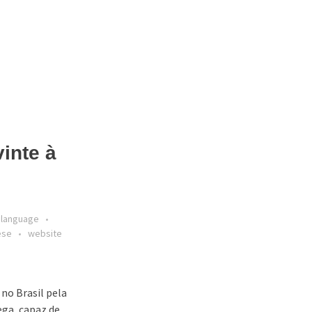
inte à
 language
ese
website
 no Brasil pela
ega, capaz de