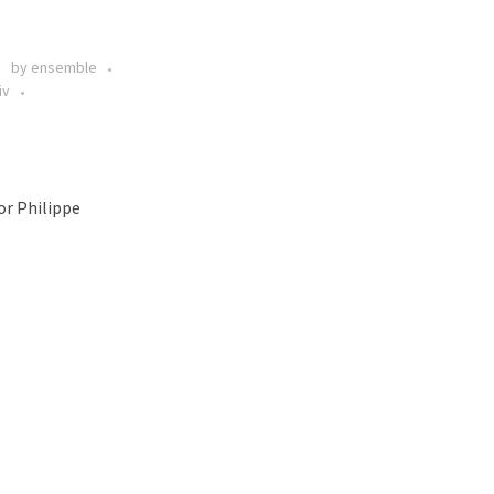
by ensemble
iv
or Philippe