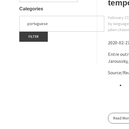
temp
Categories
February 27
by language
julien chauv
2020-02-27
Entre outr
Jaroussky,
Source/Rea
Read Mor