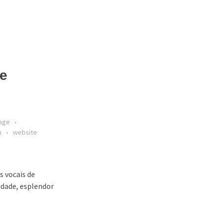
pe
uage
m
website
s vocais de
idade, esplendor