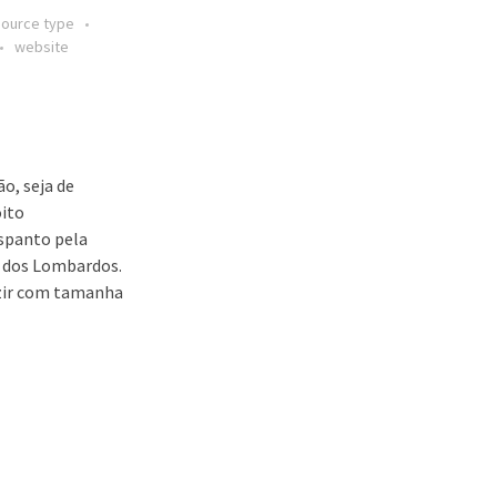
source type
website
o, seja de
oito
spanto pela
ei dos Lombardos.
uzir com tamanha