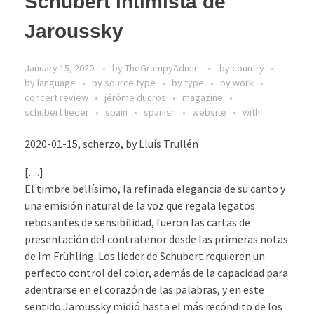
Schubert intimista de
Jaroussky
January 15, 2020
by
TheGrumpyAdmin
by country
by language
by source type
by type
by work
concert review
jérôme ducros
magazine
schubert lieder
spain
spanish
website
with
2020-01-15, scherzo, by Lluís Trullén
[…]
El timbre bellísimo, la refinada elegancia de su canto y
una emisión natural de la voz que regala legatos
rebosantes de sensibilidad, fueron las cartas de
presentación del contratenor desde las primeras notas
de Im Frühling. Los lieder de Schubert requieren un
perfecto control del color, además de la capacidad para
adentrarse en el corazón de las palabras, y en este
sentido Jaroussky midió hasta el más recóndito de los