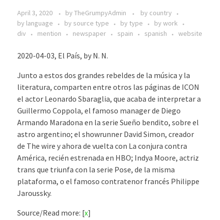
April 3, 2020
by
TheGrumpyAdmin
by country
by language
by source type
by type
by work
div
mention
newspaper
spain
spanish
website
2020-04-03, El País, by N. N.
Junto a estos dos grandes rebeldes de la música y la
literatura, comparten entre otros las páginas de ICON
el actor Leonardo Sbaraglia, que acaba de interpretar a
Guillermo Coppola, el famoso manager de Diego
Armando Maradona en la serie Sueño bendito, sobre el
astro argentino; el showrunner David Simon, creador
de The wire y ahora de vuelta con La conjura contra
América, recién estrenada en HBO; Indya Moore, actriz
trans que triunfa con la serie Pose, de la misma
plataforma, o el famoso contratenor francés Philippe
Jaroussky.
Source/Read more: [
x
]