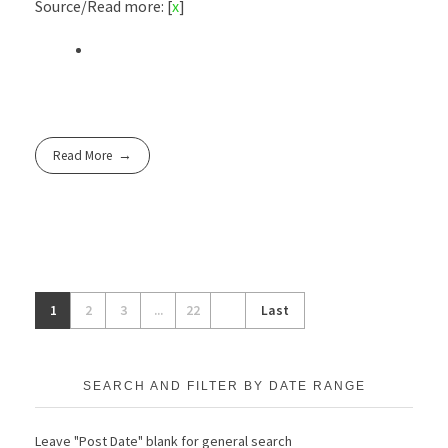
Source/Read more: [
x
]
Read More
1
2
3
...
22
Last
SEARCH AND FILTER BY DATE RANGE
Leave "Post Date" blank for general search