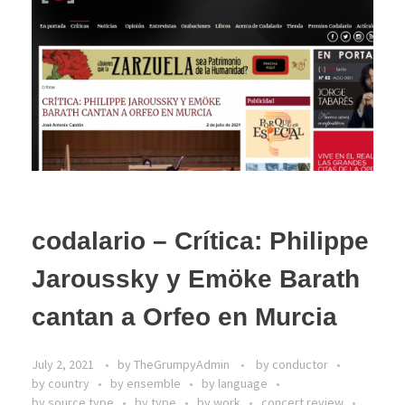
codalario – Crítica: Philippe
Jaroussky y Emöke Barath
cantan a Orfeo en Murcia
July 2, 2021
by
TheGrumpyAdmin
by conductor
by country
by ensemble
by language
by source type
by type
by work
concert review