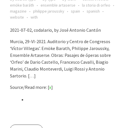
emöke baráth
ensemble artaserse
la storia di orfeo
magazine
philippe jaroussky
spain
spanish
website
with
2021-07-02, codalario, by José Antonio Cantón
Murcia, 29-VI-2021. Auditorio y Centro de Congresos
‘Víctor Villegas’. Emöke Barath, Philippe Jaroussky,
Ensemble Artaserse. Obras: Pasajes de óperas sobre
‘Orfeo’ de Dario Castello, Francesco Cavalli, Biagio
Marini, Claudio Monteverdi, Luigi Rossi y Antonio
Sartorio. […]
Source/Read more: [
x
]