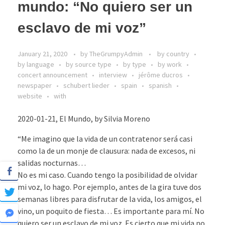
mundo: “No quiero ser un
esclavo de mi voz”
January 21, 2020
by
TheGrumpyAdmin
by country
by language
by source type
by type
by work
concert announcement
interview
jérôme ducros
newspaper
schubert lieder
spain
spanish
website
with
2020-01-21, El Mundo, by Silvia Moreno
“Me imagino que la vida de un contratenor será casi
como la de un monje de clausura: nada de excesos, ni
salidas nocturnas…
No es mi caso. Cuando tengo la posibilidad de olvidar
mi voz, lo hago. Por ejemplo, antes de la gira tuve dos
semanas libres para disfrutar de la vida, los amigos, el
vino, un poquito de fiesta… Es importante para mí. No
quiero ser un esclavo de mi voz. Es cierto que mi vida no