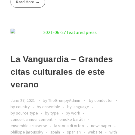
Read More
La Vanguardia – Grandes
citas culturales de este
verano
June 27, 2021
by
TheGrumpyAdmin
by conductor
by country
by ensemble
by language
by source type
by type
by work
concert announcement
emöke baráth
ensemble artaserse
la storia di orfeo
newspaper
philippe jaroussky
spain
spanish
website
with