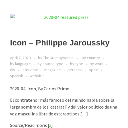
Icon – Philippe Jaroussky
April 7, 2020
by
TheGrumpyAdmin
by country
by language
by source type
by type
by work
div
interview
magazine
personal
spain
spanish
website
2020-04, Icon, By Carlos Primo
El contratenor más famoso del mundo habla sobre la
larga sombra de los ‘castrati’ y del valor político de una
voz masculina libre de estereotipos […]
Source/Read more: [
x
]