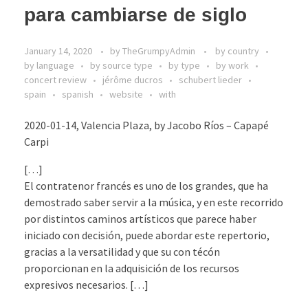
para cambiarse de siglo
January 14, 2020
by
TheGrumpyAdmin
by country
by language
by source type
by type
by work
concert review
jérôme ducros
schubert lieder
spain
spanish
website
with
2020-01-14, Valencia Plaza, by Jacobo Ríos – Capapé
Carpi
[…]
El contratenor francés es uno de los grandes, que ha
demostrado saber servir a la música, y en este recorrido
por distintos caminos artísticos que parece haber
iniciado con decisión, puede abordar este repertorio,
gracias a la versatilidad y que su con técón
proporcionan en la adquisición de los recursos
expresivos necesarios. […]