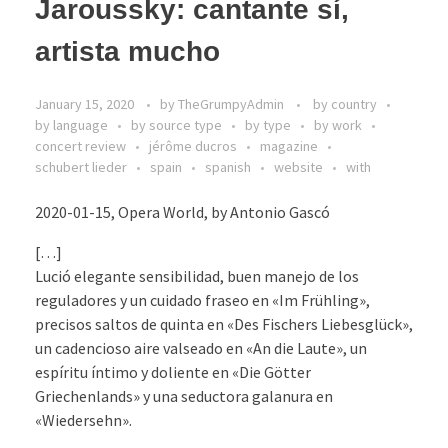
Jaroussky: cantante sí,
artista mucho
January 15, 2020
by
TheGrumpyAdmin
by country
by language
by source type
by type
by work
concert review
jérôme ducros
magazine
schubert lieder
spain
spanish
website
with
2020-01-15, Opera World, by Antonio Gascó
[…]
Lució elegante sensibilidad, buen manejo de los
reguladores y un cuidado fraseo en «Im Frühling»,
precisos saltos de quinta en «Des Fischers Liebesglück»,
un cadencioso aire valseado en «An die Laute», un
espíritu íntimo y doliente en «Die Götter
Griechenlands» y una seductora galanura en
«Wiedersehn».