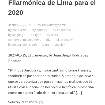
Filarmónica de Lima para el
2020
January 25, 2020
by
TheGrumpyAdmin
by conductor
by country
by ensemble
by language
by type
by work
concert announcement
div
julien chauvin
le concert de la loge
peru
spanish
2020-01-25, El Comercio, by Juan Diego Rodriguez
Bazalar
“Philippe Jaroussky, importantísimo tenor francés,
también se paseará por la ciudad. Su manejo de la voz –
que se caracteriza por poseer muchos matices que él
utiliza con audacia– ha hecho que la crítica lo describa
como un espectáculo de pirotecnia vocal.” […]
Source/Read more: [
x
]