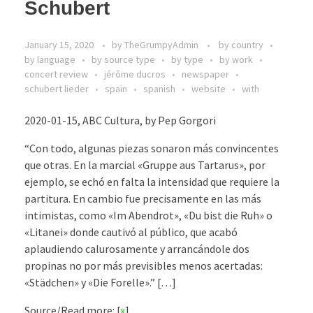
Schubert
January 15, 2020
by
TheGrumpyAdmin
by country
by language
by source type
by type
by work
concert review
jérôme ducros
newspaper
schubert lieder
spain
spanish
website
with
2020-01-15, ABC Cultura, by Pep Gorgori
“Con todo, algunas piezas sonaron más convincentes
que otras. En la marcial «Gruppe aus Tartarus», por
ejemplo, se echó en falta la intensidad que requiere la
partitura. En cambio fue precisamente en las más
intimistas, como «Im Abendrot», «Du bist die Ruh» o
«Litanei» donde cautivó al público, que acabó
aplaudiendo calurosamente y arrancándole dos
propinas no por más previsibles menos acertadas:
«Städchen» y «Die Forelle».” […]
Source/Read more: [
x
]