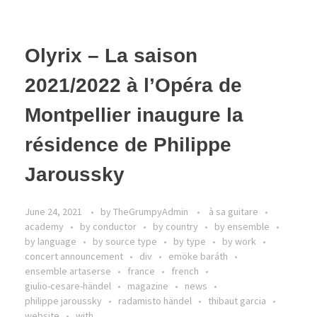
Olyrix – La saison
2021/2022 à l’Opéra de
Montpellier ​inaugure la
résidence de Philippe
Jaroussky
June 24, 2021
by
TheGrumpyAdmin
à sa guitare
academy
by conductor
by country
by ensemble
by language
by source type
by type
by work
concert announcement
div
emöke baráth
ensemble artaserse
france
french
giulio-cesare-händel
magazine
news
philippe jaroussky
radamisto händel
thibaut garcia
website
with