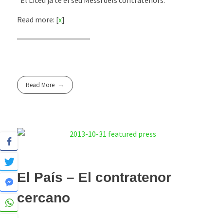
“El Liceu ja té el seu Messi dels contratenors.”
Read more: [
x
]
Read More
El País – El contratenor
cercano