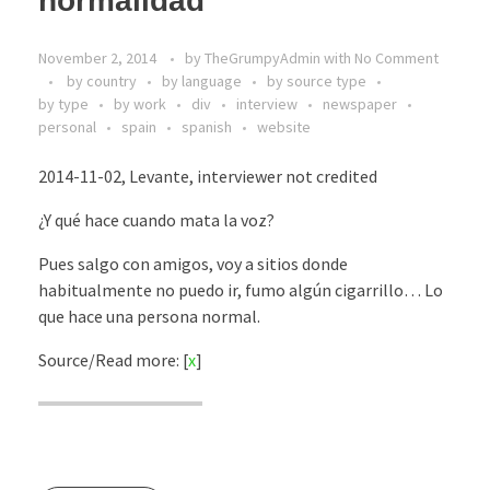
normalidad´
November 2, 2014
by
TheGrumpyAdmin
with
No Comment
by country
by language
by source type
by type
by work
div
interview
newspaper
personal
spain
spanish
website
2014-11-02, Levante, interviewer not credited
¿Y qué hace cuando mata la voz?
Pues salgo con amigos, voy a sitios donde
habitualmente no puedo ir, fumo algún cigarrillo… Lo
que hace una persona normal.
Source/Read more: [
x
]