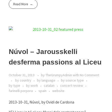
Read More
Núvol – Jarousskelli
desferma passions al Liceu
October 31, 2013
by
TheGrumpyAdmin
with
No Comment
by country
by language
by source type
by type
by work
catalan
concert review
farinelli porpora
spain
website
2013-10-31, Núvol, by Ovidi de Cardona