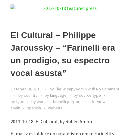
El Cultural – Philippe
Jaroussky – “Farinelli era
un prodigio, su espectro
vocal asusta”
October 18, 2013
by
TheGrumpyAdmin
with
No Comment
by country
by language
by source type
by type
by work
farinelli porpora
interview
spain
spanish
website
2013-10-18, El Cultural, by Rubén Amón
El matiz establece un paralelismo entre Farinelli y