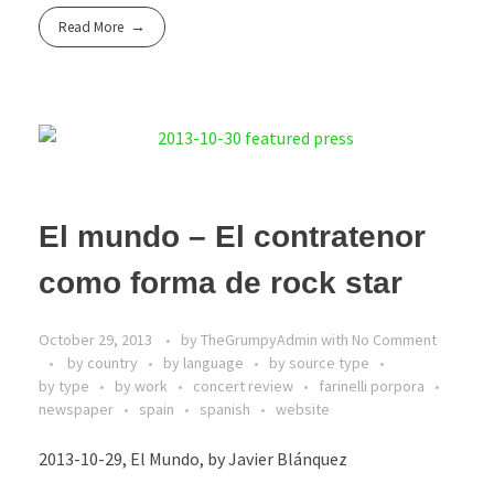
Read More
El mundo – El contratenor
como forma de rock star
October 29, 2013
by
TheGrumpyAdmin
with
No Comment
by country
by language
by source type
by type
by work
concert review
farinelli porpora
newspaper
spain
spanish
website
2013-10-29, El Mundo, by Javier Blánquez