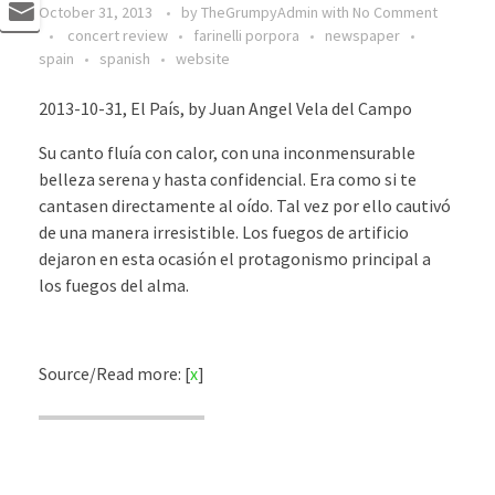
October 31, 2013
by
TheGrumpyAdmin
with
No Comment
concert review
farinelli porpora
newspaper
spain
spanish
website
2013-10-31, El País, by Juan Angel Vela del Campo
Su canto fluía con calor, con una inconmensurable
belleza serena y hasta confidencial. Era como si te
cantasen directamente al oído. Tal vez por ello cautivó
de una manera irresistible. Los fuegos de artificio
dejaron en esta ocasión el protagonismo principal a
los fuegos del alma.
Source/Read more: [
x
]