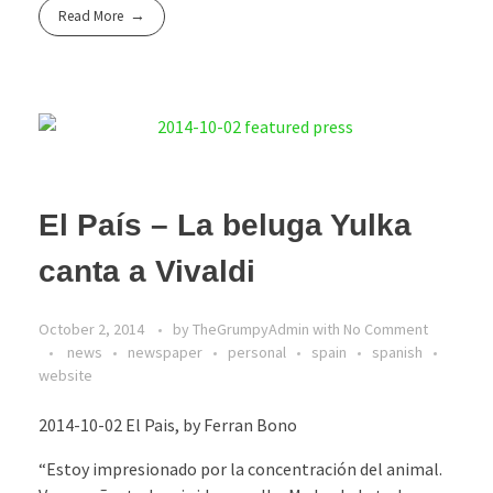
Read More
El País – La beluga Yulka
canta a Vivaldi
October 2, 2014
by
TheGrumpyAdmin
with
No Comment
news
newspaper
personal
spain
spanish
website
2014-10-02 El Pais, by Ferran Bono
“Estoy impresionado por la concentración del animal.