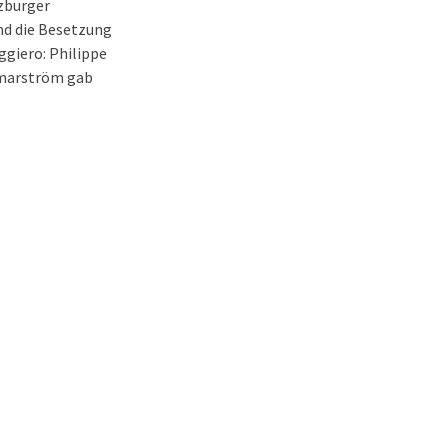
zburger
nd die Besetzung
Ruggiero: Philippe
mmarström gab