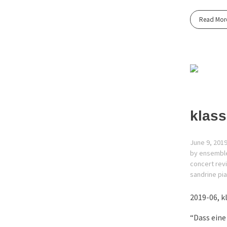
Read Mor
klass
June 9, 201
by ensembl
concert rev
sandrine pi
2019-06, k
“Dass eine