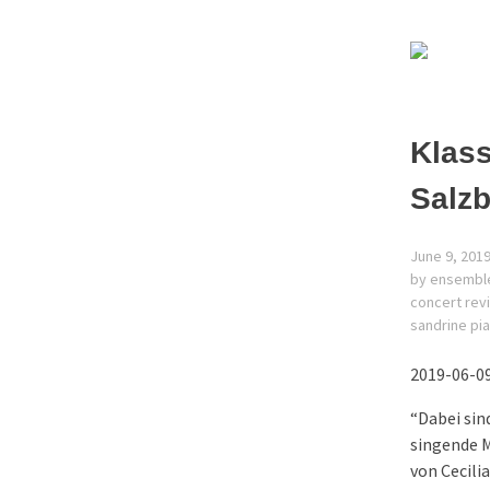
Klass
Salz
June 9, 201
by ensembl
concert rev
sandrine pi
2019-06-09
“Dabei sin
singende M
von Cecili