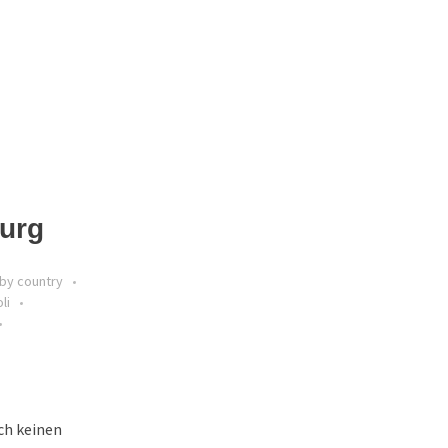
burg
by country
li
ch keinen