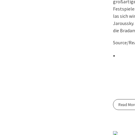
großartige
Festspiele
las sich wi
Jaroussky
die Bradam
Source/Rea
Read Mor