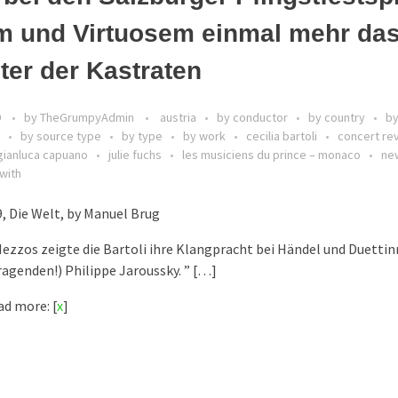
m und Virtuosem einmal mehr da
lter der Kastraten
9
by
TheGrumpyAdmin
austria
by conductor
by country
b
by source type
by type
by work
cecilia bartoli
concert re
gianluca capuano
julie fuchs
les musiciens du prince – monaco
ne
with
, Die Welt, by Manuel Brug
ezzos zeigte die Bartoli ihre Klangpracht bei Händel und Duetti
agenden!) Philippe Jaroussky. ” […]
d more: [
x
]