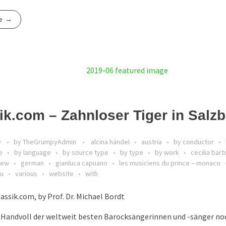
e
ik.com – Zahnloser Tiger in Salz
9
by
TheGrumpyAdmin
alcina händel
austria
by conductor
e
by language
by source type
by type
by work
cecilia barto
iew
german
gianluca capuano
les musiciens du prince – monaco
au
various
website
with
lassik.com, by Prof. Dr. Michael Bordt
 Handvoll der weltweit besten Barocksängerinnen und -sänger no