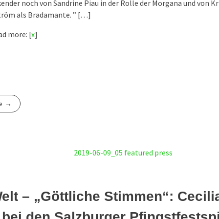
ender noch von Sandrine Piau in der Rolle der Morgana und von Kr
öm als Bradamante. ” […]
d more: [
x
]
e
elt – „Göttliche Stimmen“: Cecilia
t bei den Salzburger Pfingstfestsp