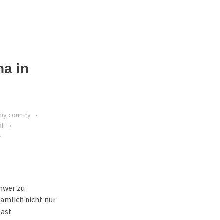
na in
by country
li
chwer zu
ämlich nicht nur
fast