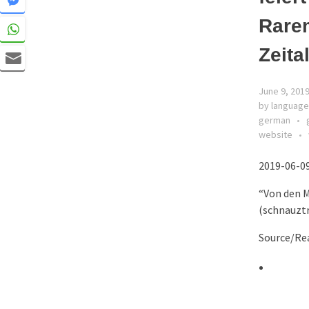
Rare
Zeita
June 9, 201
by language
german
website
2019-06-09
“Von den M
(schnauztr
Source/Rea