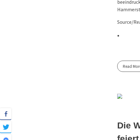
beeindruck
Hammerstr
Source/Rea
Read Mor
Die W
feier