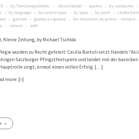
19
by
TheGrumpyAdmin
alcina händel
austria
by conductor
e
by language
by source type
by type
by work
cecilia barto
iew
german
gianluca capuano
les musiciens du prince – monaco
au
various
with
, Kleine Zeitung, by Michael Tschida
Regie wurden zu Recht gefeiert: Cecilia Bartoli setzt Händels “Al
jährigen Salzburger Pfingstfestspiele und landet mit der barocken
e Hauptrolle singt, erneut einen vollen Erfolg. […]
d more: [
x
]
e