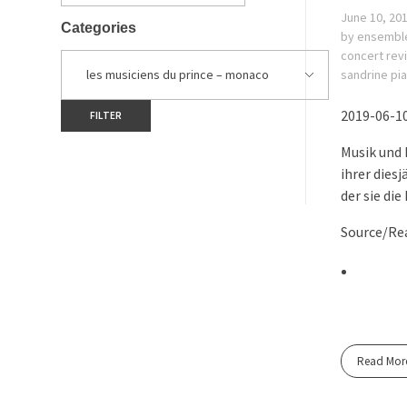
June 10, 20
Categories
by ensembl
concert rev
sandrine pi
2019-06-10
Musik und 
ihrer dies
der sie di
Source/Rea
Read Mor