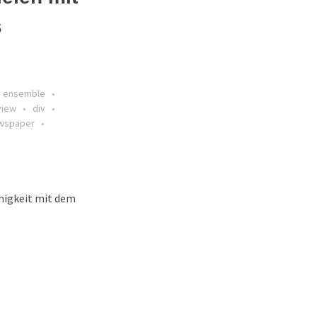
s
y ensemble
view
div
wspaper
nnigkeit mit dem