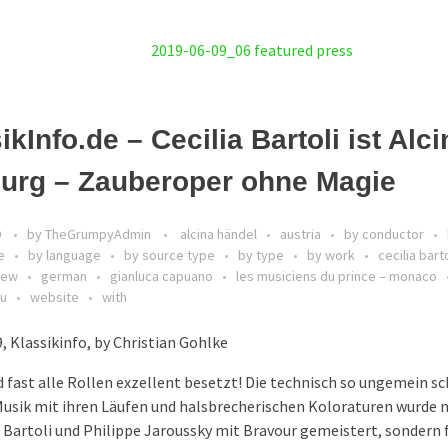
ikInfo.de – Cecilia Bartoli ist Alci
burg – Zauberoper ohne Magie
9
by
TheGrumpyAdmin
alcina händel
austria
by conductor
e
by language
by source type
by type
by work
cecilia barto
iew
german
gianluca capuano
les musiciens du prince – monaco
au
website
with
, Klassikinfo, by Christian Gohlke
d fast alle Rollen exzellent besetzt! Die technisch so ungemein s
usik mit ihren Läufen und halsbrecherischen Koloraturen wurde n
a Bartoli und Philippe Jaroussky mit Bravour gemeistert, sondern 