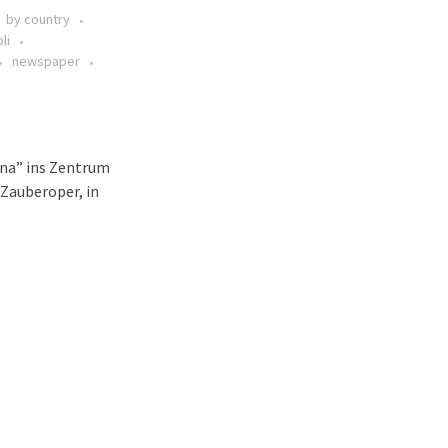
by country
li
newspaper
cina” ins Zentrum
 Zauberoper, in