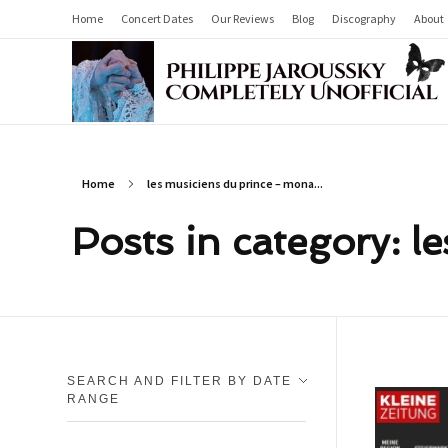
Home
Concert Dates
Our Reviews
Blog
Discography
About
Philippe Jaroussky Completely Unofficial
Press Archive
Home
les musiciens du prince – mona...
Posts in category: 
SEARCH AND FILTER BY DATE
RANGE