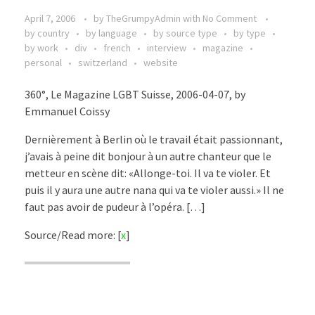
April 7, 2006
by
TheGrumpyAdmin
with
No Comment
by country
by language
by source type
by type
by work
div
french
interview
magazine
personal
switzerland
website
360°, Le Magazine LGBT Suisse, 2006-04-07, by
Emmanuel Coissy
Dernièrement à Berlin où le travail était passionnant,
j’avais à peine dit bonjour à un autre chanteur que le
metteur en scène dit: «Allonge-toi. Il va te violer. Et
puis il y aura une autre nana qui va te violer aussi.» Il ne
faut pas avoir de pudeur à l’opéra. […]
Source/Read more: [
x
]