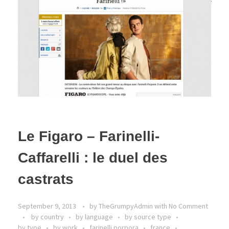
Le Figaro – Farinelli-
Caffarelli : le duel des
castrats
September 9, 2013
by
TheGrumpyAdmin
with
No Comment
by country
by language
by source type
by type
by work
farinelli porpora
france