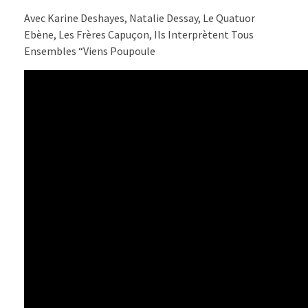
Avec Karine Deshayes, Natalie Dessay, Le Quatuor
Ebène, Les Frères Capuçon, Ils Interprètent Tous
Ensembles “Viens Poupoule