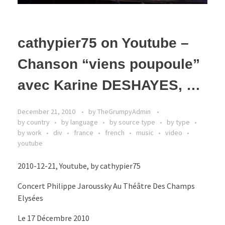
cathypier75 on Youtube –
Chanson “viens poupoule”
avec Karine DESHAYES, …
December 21, 2010
by
TheGrumpyAdmin
by country
by language
by source type
by type
by work
div
france
french
music
video
youtube
2010-12-21, Youtube, by cathypier75
Concert Philippe Jaroussky Au Théâtre Des Champs
Elysées
Le 17 Décembre 2010