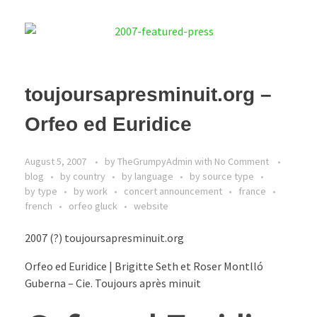
toujoursapresminuit.org –
Orfeo ed Euridice
August 5, 2007
by
TheGrumpyAdmin
with
No Comment
blog
by country
by language
by source type
by type
by work
concert announcement
france
french
orfeo gluck
website
2007 (?) toujoursapresminuit.org
Orfeo ed Euridice | Brigitte Seth et Roser Montlló
Guberna – Cie. Toujours après minuit