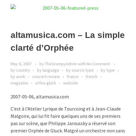
altamusica.com – La simple
clarté d’Orphée
May 6, 2007
by
TheGrumpyAdmin
with
No Comment
by country
by language
by source type
by type
by work
concert review
france
french
magazine
orfeo gluck
website
2007-05-06, altamusica.com
C’est à l’Atelier Lyrique de Tourcoing et à Jean-Claude
Malgoire, qui lui fit faire quelques uns de ses premiers
pas sur scène, que Philippe Jaroussky a réservé son
premier Orphée de Gluck. Malgré un orchestre non sans