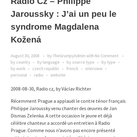
Radio Cz – Philippe
Jaroussky : J’ai un peu le
syndrome Magdalena
Kožená
August 30, 2008
by
TheGrumpyAdmin
with
No Comment
by country
by language
by source type
by type
by work
czech republic
french
interview
personal
radio
website
2008-08-30, Radio cz, by Václav Richter
Récemment Prague a applaudi le contre ténor français
Philippe Jaroussky venu chanter des œuvres de Jan
Dismas Zelenka. A cette occasion le jeune et déjà
célèbre chanteur a accordé un entretien à Radio
Prague. Comme nous n’avons pas encore présenté