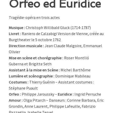
Orfeo ed Euridice
Tragédie-opéra en trois actes
Musique :
Christoph Willibald Gluck (1714-1787)
Livret :
Raniero de Calzabigi Version de Vienne, créée au
Burgtheater le 5 octobre 1762
Direction musicale :
Jean Claude Malgoire, Emmanuel
Olivier
Mise en scène et chorégraphie :
Roser Montlló
Guberna et Brigitte Seth
Assistant à la mise en Scène :
Michel Barthôme
Lumière et scénographie :
Dominique Mabileau
Costumes :
Thierry Guénin – Assistant costumes :
Stéphane Puault
Orfeo :
Philippe Jaroussky –
Euridice :
Ingrid Perruche
Amour :
Olga Pitarch – Danseurs : Corinne Barbara, Eric
Grondin, Anne Laurent, Philippe Lafeuille, Fabrizio
Pazzaglia, Isabelle Teruel