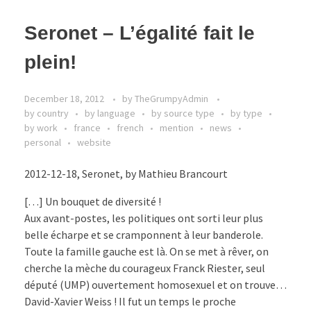
Seronet – L’égalité fait le
plein!
December 18, 2012
by
TheGrumpyAdmin
by country
by language
by source type
by type
by work
france
french
mention
news
personal
website
2012-12-18, Seronet, by Mathieu Brancourt
[…] Un bouquet de diversité !
Aux avant-postes, les politiques ont sorti leur plus
belle écharpe et se cramponnent à leur banderole.
Toute la famille gauche est là. On se met à rêver, on
cherche la mèche du courageux Franck Riester, seul
député (UMP) ouvertement homosexuel et on trouve…
David-Xavier Weiss ! Il fut un temps le proche