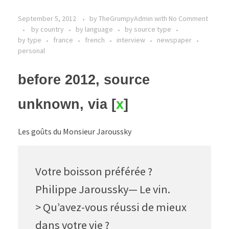
September 5, 2012
by
TheGrumpyAdmin
with
No Comment
by country
by language
by source type
by type
france
french
interview
newspaper
personal
before 2012, source
unknown, via [
x
]
Les goûts du Monsieur Jaroussky
Votre boisson préférée ?
Philippe Jaroussky— Le vin.
> Qu’avez-vous réussi de mieux
dans votre vie ?