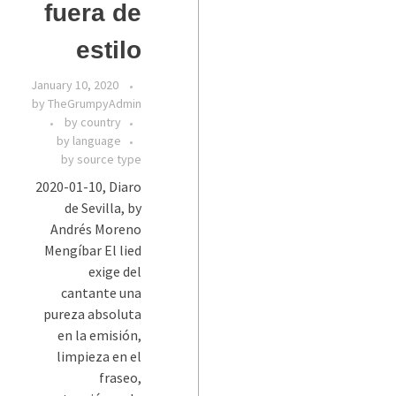
fuera de
estilo
January 10, 2020
by
TheGrumpyAdmin
by country
by language
by source type
2020-01-10, Diaro
de Sevilla, by
Andrés Moreno
Mengíbar El lied
exige del
cantante una
pureza absoluta
en la emisión,
limpieza en el
fraseo,