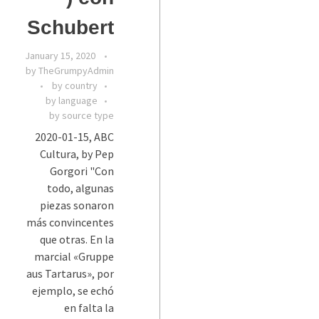
Schubert
January 15, 2020
by
TheGrumpyAdmin
by country
by language
by source type
2020-01-15, ABC
Cultura, by Pep
Gorgori "Con
todo, algunas
piezas sonaron
más convincentes
que otras. En la
marcial «Gruppe
aus Tartarus», por
ejemplo, se echó
en falta la