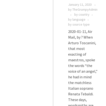
January 11, 2020
by
TheGrumpyAdmin
by country
by language
by source type
2020-01-11, Air
Mail, by ? When
Arturo Toscanini,
that most
exacting of
maestros, spoke
the words “the
voice of an angel,”
he had in mind
the matchless
Italian soprano
Renata Tebaldi.
These days,
wordsmiths are