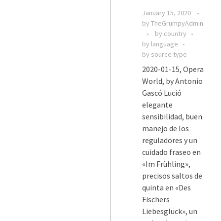
January 15, 2020
by
TheGrumpyAdmin
by country
by language
by source type
2020-01-15, Opera
World, by Antonio
Gascó Lució
elegante
sensibilidad, buen
manejo de los
reguladores y un
cuidado fraseo en
«Im Frühling»,
precisos saltos de
quinta en «Des
Fischers
Liebesglück», un