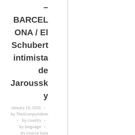
–
BARCEL
ONA / El
Schubert
intimista
de
Jaroussk
y
January 15, 2020
by
TheGrumpyAdmin
by country
by language
by source type