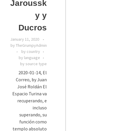
Jaroussk
y y
Ducros
January 11, 2020
by
TheGrumpyAdmin
by country
by language
by source type
2020-01-14, El
Correo, by Juan
José Roldán El
Espacio Turina va
recuperando, e
incluso
superando, su
función como
templo absoluto