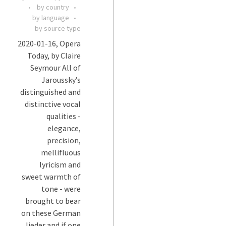
by country
by language
by source type
2020-01-16, Opera
Today, by Claire
Seymour All of
Jaroussky’s
distinguished and
distinctive vocal
qualities -
elegance,
precision,
mellifluous
lyricism and
sweet warmth of
tone - were
brought to bear
on these German
lieder and if one