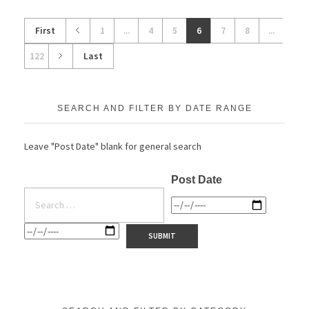
First
1
...
4
5
6
7
8
...
122
Last
SEARCH AND FILTER BY DATE RANGE
Leave "Post Date" blank for general search
Post Date