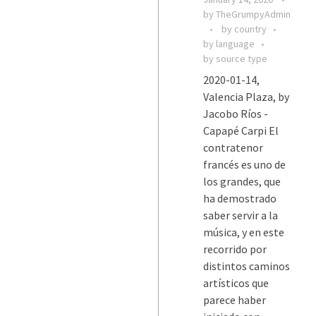
by
TheGrumpyAdmin
by country
by language
by source type
2020-01-14,
Valencia Plaza, by
Jacobo Ríos -
Capapé Carpi El
contratenor
francés es uno de
los grandes, que
ha demostrado
saber servir a la
música, y en este
recorrido por
distintos caminos
artísticos que
parece haber