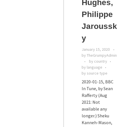
Hughes,
Philippe
Jaroussk
y
January 15, 2020
by
TheGrumpyAdmin
by country
by language
by source type
2020-01-15, BBC
In Tune, by Sean
Rafferty (Aug
2021: Not
available any
longer.) Sheku
Kanneh-Mason,