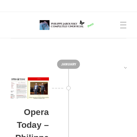
Philippe Jaroussky Completely Unofficial
Press Archive
JANUARY
Opera
Today –