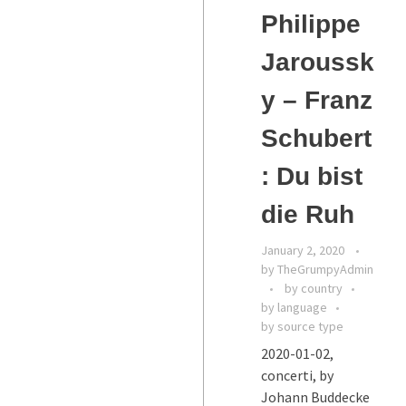
Philippe
Jaroussk
y – Franz
Schubert
: Du bist
die Ruh
January 2, 2020
by
TheGrumpyAdmin
by country
by language
by source type
2020-01-02,
concerti, by
Johann Buddecke