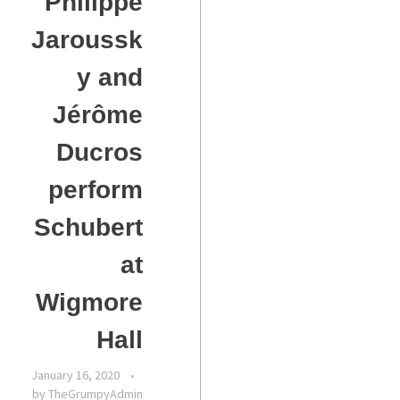
Philippe
Jaroussk
y and
Jérôme
Ducros
perform
Schubert
at
Wigmore
Hall
January 16, 2020
by
TheGrumpyAdmin