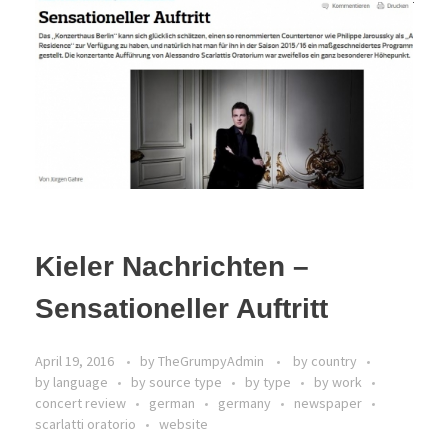
Kieler Nachrichten –
Sensationeller Auftritt
April 19, 2016
by
TheGrumpyAdmin
by country
by language
by source type
by type
by work
concert review
german
germany
newspaper
scarlatti oratorio
website