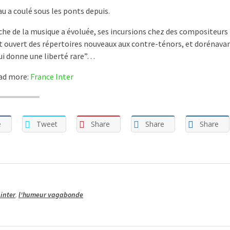
au a coulé sous les ponts depuis.
he de la musique a évoluée, ses incursions chez des compositeurs
t ouvert des répertoires nouveaux aux contre-ténors, et dorénav
lui donne une liberté rare”…
ad more:
France Inter
e
Tweet
Share
Share
Share
 inter
,
l'humeur vagabonde