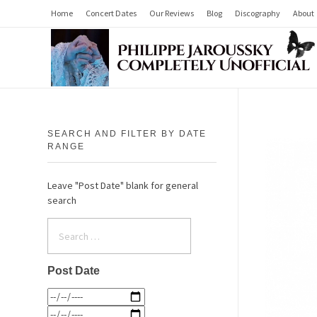
Home
Concert Dates
Our Reviews
Blog
Discography
About
Philippe Jaroussky Completely Unofficial
Press Archive
SEARCH AND FILTER BY DATE
RANGE
Leave "Post Date" blank for general
search
Post Date