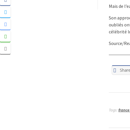
Mais de l’e
Son approc
oubliés on
célébrité 
Source/Re
Shar
Tags:
france