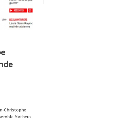
pe
onde
ean-Christophe
ensemble Matheus,