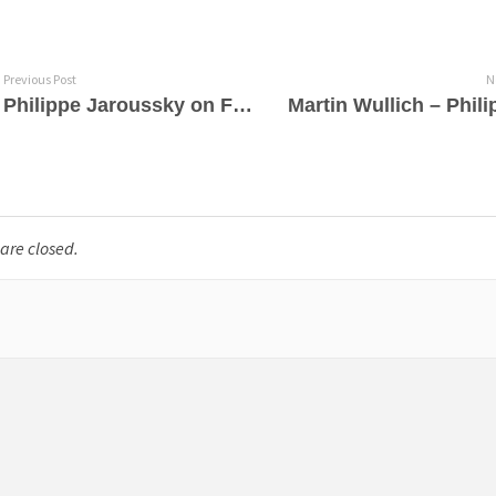
Previous Post
N
Philippe Jaroussky on Facebook – “La grande tournée Vivaldi est terminée”
re closed.