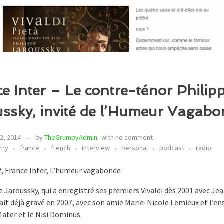
e Inter – Le contre-ténor Philip
ssky, invité de l’Humeur Vagab
2, 2014
by
TheGrumpyAdmin
with
no comment
try
france
french
interview
personal
podcast
radio
, France Inter, L’humeur vagabonde
 Jaroussky, qui a enregistré ses premiers Vivaldi dès 2001 avec J
vait déjà gravé en 2007, avec son amie Marie-Nicole Lemieux et l’
Mater et le Nisi Dominus.