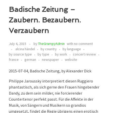
Badische Zeitung –
Zaubern. Bezaubern.
Verzaubern
July 4, 2015
by
TheGrumpyAdmin
with
no comment
alcina händel
by country
by language
by source type
by type
by work
concert review
france
german
newspaper
website
2015-07-04, Badische Zeitung, by Alexander Dick
Philippe Jaroussky interpretiert diesen Ruggiero
phantastisch, als sich gerne den Frauen hingebender
Dandy, zu dem sein milder, nie forcierender
Countertenor perfekt passt. Für die Affekte in der
Musik, von Sängern und Musikern so grandios
umgesetzt, findet die Regie übrigens einen erotisch