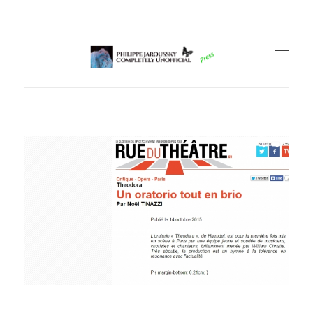
Philippe Jaroussky Completely Unofficial
Press Archive