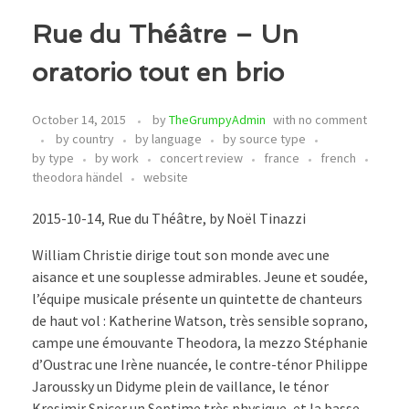
Rue du Théâtre – Un
oratorio tout en brio
October 14, 2015
by
TheGrumpyAdmin
with
no comment
by country
by language
by source type
by type
by work
concert review
france
french
theodora händel
website
2015-10-14, Rue du Théâtre, by Noël Tinazzi
William Christie dirige tout son monde avec une
aisance et une souplesse admirables. Jeune et soudée,
l’équipe musicale présente un quintette de chanteurs
de haut vol : Katherine Watson, très sensible soprano,
campe une émouvante Theodora, la mezzo Stéphanie
d’Oustrac une Irène nuancée, le contre-ténor Philippe
Jaroussky un Didyme plein de vaillance, le ténor
Kresimir Spicer un Septime très physique, et la basse