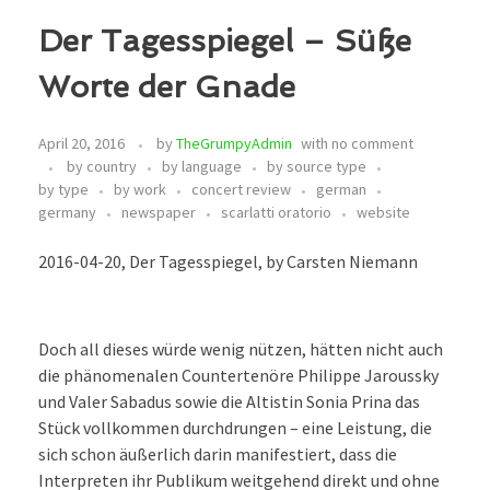
Der Tagesspiegel – Süße
Worte der Gnade
April 20, 2016
by
TheGrumpyAdmin
with
no comment
by country
by language
by source type
by type
by work
concert review
german
germany
newspaper
scarlatti oratorio
website
2016-04-20, Der Tagesspiegel, by Carsten Niemann
Doch all dieses würde wenig nützen, hätten nicht auch
die phänomenalen Countertenöre Philippe Jaroussky
und Valer Sabadus sowie die Altistin Sonia Prina das
Stück vollkommen durchdrungen – eine Leistung, die
sich schon äußerlich darin manifestiert, dass die
Interpreten ihr Publikum weitgehend direkt und ohne