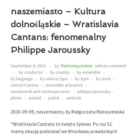
naszemiasto – Kultura
dolnośląskie – Wratislavia
Cantans: fenomenalny
Philippe Jaroussky
September 9, 2016
by
TheGrumpyAdmin
with
no comment
by conductor
by country
by ensemble
by language
by source type
by type
by work
concert review
ensemble artaserse
monteverdi and contemporaries
philippe jaroussky
photo
poland
polish
website
2016-09-09, naszemiasto, by Małgorzata Matuszewska
“Wratislavia Cantans to święto śpiewu. Po raz 51.
mamy okazję podziwiać we Wrocławiu prawdziwych