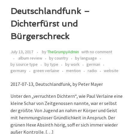
Deutschlandfunk –
Dichterfürst und
Bürgerschreck
July 13, 2017
by
TheGrumpyAdmin
with
no comment
album review
by country
by language
by source type
by type
by work
german
germany
green verlaine
mention
radio
website
2017-07-13, Deutschlandfunk, by Peter Mayer
Unter den „verruchten Dichtern“, wie Paul Verlaine eine
kleine Schar von Zeitgenossen nannte, war er selbst
der größte. Von Jugend an nahm er Körper und Geist
mit hemmungsloser Gründlichkeit in Anspruch. Der
grünen Hexe Absinth hörig, soff er sich immer wieder
außer Kontrolle. […]