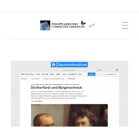
Philippe Jaroussky Completely Unofficial
Press Archive