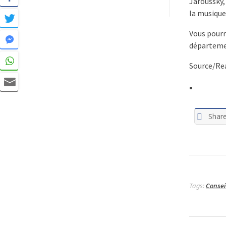
Jaroussky,
la musique
Vous pourr
départemen
Source/Rea
Shar
Tags:
Consei