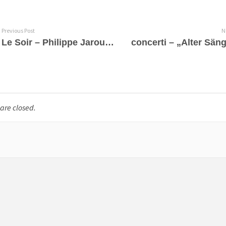
Previous Post
N
Le Soir – Philippe Jaroussky Ombra mai fu
re closed.