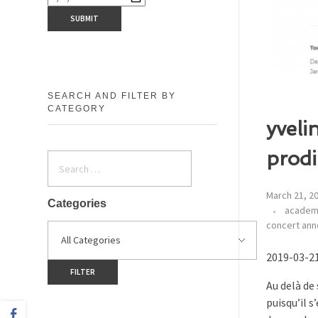
SEARCH AND FILTER BY
CATEGORY
yveli
prod
March 21, 2
Categories
acade
concert an
2019-03-21
Au delà de
puisqu’il 