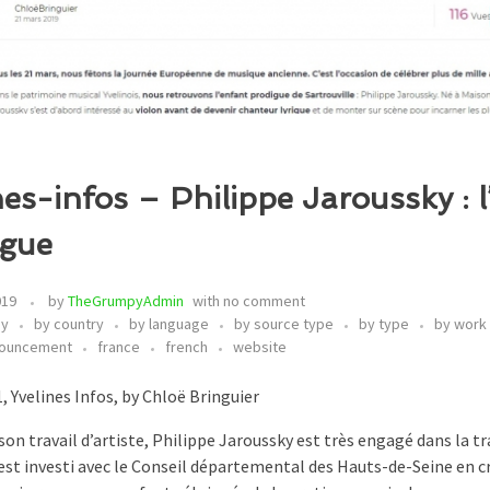
nes-infos – Philippe Jaroussky : 
igue
019
by
TheGrumpyAdmin
with
no comment
my
by country
by language
by source type
by type
by work
nouncement
france
french
website
, Yvelines Infos, by Chloë Bringuier
 son travail d’artiste, Philippe Jaroussky est très engagé dans la 
s’est investi avec le Conseil départemental des Hauts-de-Seine en 