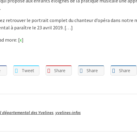
 qui propose aux enfants éloignés de la pratique musicale une app
.
ez retrouver le portrait complet du chanteur d’opéra dans notre
tal à paraître le 23 avril 2019. […]
d more: [
x
]
e
Tweet
Share
Share
Share
l départemental des Yvelines
,
yvelines-infos