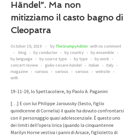
Händel”. Ma non
mitizziamo il casto bagno di
Cleopatra
October 19, 2019
by
TheGrumpyAdmin
with
no comment
blog
by conductor
by country
by ensemble
by language
by source type
by type
by work
concert review
giulio-cesare-händel
italian
italy
magazine
various
various
various
website
with
19-11-19, lo Spettacoliere, by Paolo A. Paganini
[…] E con lui Philippe Jaroussky (Sesto, figlio
quindicenne di Cornelia) il quale ha dovuto confrontarsi
con il personaggio quasi adolescenziale. È questo uno
dei limiti dell’opera lirica (quando la cinquantenne
Marilyn Horne vestiva i panni di Arsace, figlioletto di