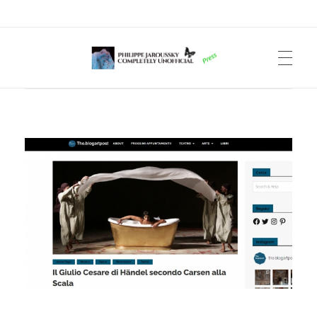
Philippe Jaroussky Completely Unofficial
Press Archive