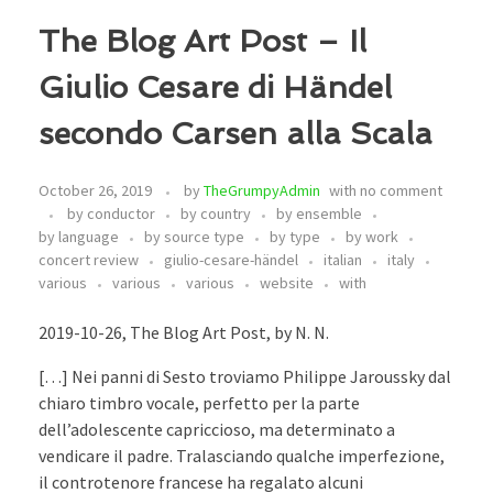
The Blog Art Post – Il
Giulio Cesare di Händel
secondo Carsen alla Scala
October 26, 2019
by
TheGrumpyAdmin
with
no comment
by conductor
by country
by ensemble
by language
by source type
by type
by work
concert review
giulio-cesare-händel
italian
italy
various
various
various
website
with
2019-10-26, The Blog Art Post, by N. N.
[…] Nei panni di Sesto troviamo Philippe Jaroussky dal
chiaro timbro vocale, perfetto per la parte
dell’adolescente capriccioso, ma determinato a
vendicare il padre. Tralasciando qualche imperfezione,
il controtenore francese ha regalato alcuni