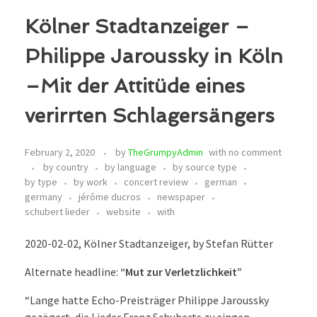
Kölner Stadtanzeiger –
Philippe Jaroussky in Köln
–Mit der Attitüde eines
verirrten Schlagersängers
February 2, 2020
by
TheGrumpyAdmin
with
no comment
by country
by language
by source type
by type
by work
concert review
german
germany
jérôme ducros
newspaper
schubert lieder
website
with
2020-02-02, Kölner Stadtanzeiger, by Stefan Rütter
Alternate headline:
“Mut zur Verletzlichkeit”
“Lange hatte Echo-Preisträger Philippe Jaroussky