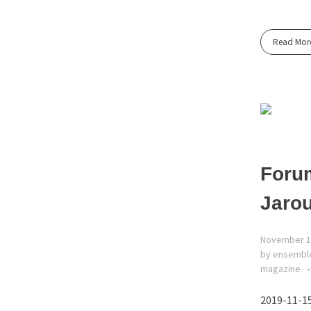
Read Mor
Forum
Jaro
November 1
by ensembl
magazine
2019-11-15