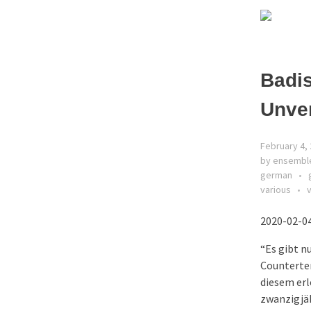
Badi
Unve
February 4,
by ensembl
german
various
2020-02-04
“Es gibt n
Counterte
diesem erl
zwanzigjä