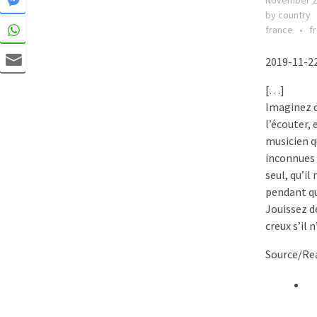
November 2
by country
france
f
2019-11-22
[…]
Imaginez c
l’écouter, 
musicien q
inconnues e
seul, qu’il
pendant qu
Jouissez de
creux s’il 
Source/Rea