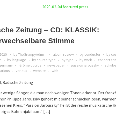
sche Zeitung – CD: KLASSIK:
rwechselbare Stimme
 2020
by
TheGrumpyAdmin
album review
by conductor
by co
e
by language
by source type
by type
by work
concert an
germany
jérôme ducros
newspaper
passion jaroussky
schuber
various
various
website
with
, Badische Zeitung
ur wenige Sänger, die man nach wenigen Tönen erkennt. Der franz
nor Philippe Jaroussky gehört mit seiner schlackenlosen, warme
esenen Kreis. “Passion Jaroussky” heißt der reiche musikalische Rü
hriges Bühnenjubiläum.” […]