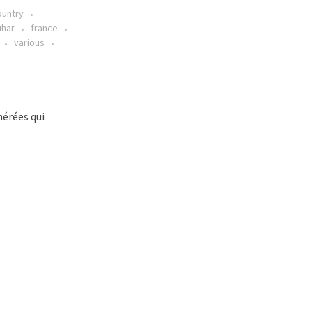
ountry
uhar
france
various
hérées qui