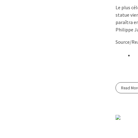
Le plus cé
statue vie
paraîtra e
Philippe J
Source/Rea
Read Mor