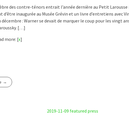
lèbre des contre-ténors entrait l’année dernière au Petit Larousse i
nt d’être inaugurée au Musée Grévin et un livre d’entretiens avec V
n décembre : Warner se devait de marquer le coup pour les vingt ans
aroussky. […]
d more: [
x
]
e