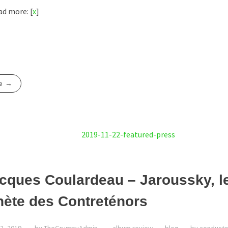
d more: [
x
]
e
cques Coulardeau – Jaroussky, l
ète des Contreténors