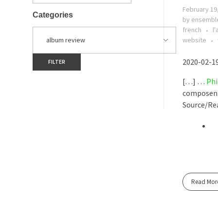
February 19
Categories
by ensembl
french
l
website
2020-02-19
[…] …
Phi
composent
Source/Rea
Read Mor