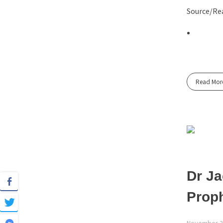
Source/Rea
Read Mor
Dr Ja
Proph