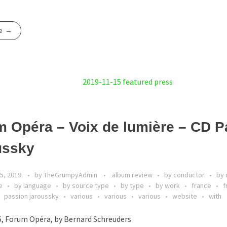
e
 Opéra – Voix de lumière – CD P
ussky
5, 2019
by
TheGrumpyAdmin
album review
by conductor
by 
e
by language
by source type
by type
by work
france
f
passion jaroussky
various
various
various
website
with
, Forum Opéra, by Bernard Schreuders