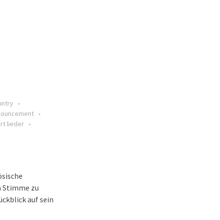
untry
nouncement
t lieder
ösische
n Stimme zu
ckblick auf sein