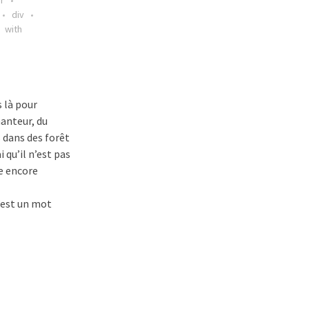
r
div
with
 là pour
hanteur, du
s dans des forêt
i qu’il n’est pas
re encore
c’est un mot