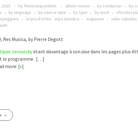
, 2020
by
TheGrumpyAdmin
album review
by conductor
by c
e
by language
by source type
by type
by work
christina pl
'arpeggiata
la lyra d'orfeo - arpa davidica
magazine
valer sabadus
with
, Res Musica, by Pierre Degott
lippe Jaroussky
étant davantage à son aise dans les pages plus ét
 le programme. […]
d more: [
x
]
e