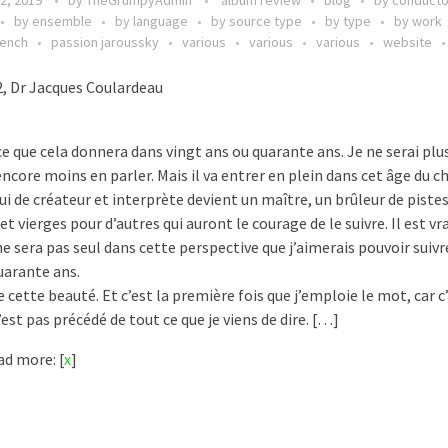
2, 2019
by
TheGrumpyAdmin
album review
blog
by conducto
by ensemble
by language
by source type
by type
by work
rench
passion jaroussky
various
various
various
website
, Dr Jacques Coulardeau
e que cela donnera dans vingt ans ou quarante ans. Je ne serai plus
encore moins en parler. Mais il va entrer en plein dans cet âge du c
ui de créateur et interprète devient un maître, un brûleur de piste
t vierges pour d’autres qui auront le courage de le suivre. Il est vra
 ne sera pas seul dans cette perspective que j’aimerais pouvoir suiv
arante ans.
 cette beauté. Et c’est la première fois que j’emploie le mot, car 
n’est pas précédé de tout ce que je viens de dire. […]
d more: [
x
]