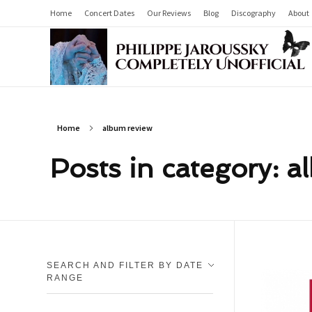
Home
Concert Dates
Our Reviews
Blog
Discography
About
Philippe Jaroussky Completely Unofficial
Press Archive
Home
album review
Posts in category: a
SEARCH AND FILTER BY DATE
RANGE