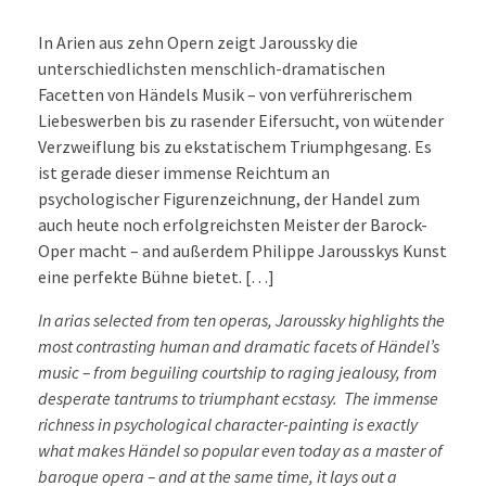
In Arien aus zehn Opern zeigt Jaroussky die
unterschiedlichsten menschlich-dramatischen
Facetten von Händels Musik – von verführerischem
Liebeswerben bis zu rasender Eifersucht, von wütender
Verzweiflung bis zu ekstatischem Triumphgesang. Es
ist gerade dieser immense Reichtum an
psychologischer Figurenzeichnung, der Handel zum
auch heute noch erfolgreichsten Meister der Barock-
Oper macht – and außerdem Philippe Jarousskys Kunst
eine perfekte Bühne bietet. […]
In arias selected from ten operas, Jaroussky highlights the
most contrasting human and dramatic facets of Händel’s
music – from beguiling courtship to raging jealousy, from
desperate tantrums to triumphant ecstasy. The immense
richness in psychological character-painting is exactly
what makes Händel so popular even today as a master of
baroque opera – and at the same time, it lays out a