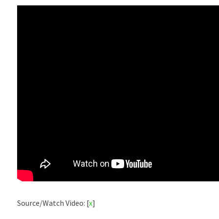
Source/Watch Video: [
x
]