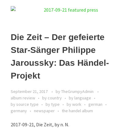
Die Zeit – Der gefeierte
Star-Sänger Philippe
Jaroussky: Das Händel-
Projekt
September 21, 2017
by
TheGrumpyAdmin
album review
by country
by language
by source type
by type
by work
german
germany
newspaper
the handel album
2017-09-21, Die Zeit, by n. N.