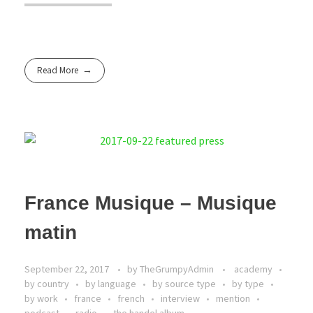
Read More
France Musique – Musique
matin
September 22, 2017
by
TheGrumpyAdmin
academy
by country
by language
by source type
by type
by work
france
french
interview
mention
podcast
radio
the handel album