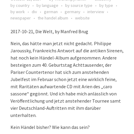
by country
by language
by source type
by type
by work
div
german
germany
interview
newspaper
the handel album
website
2017-10-21, Die Welt, by Manfred Brug
Nein, das hätte man jetzt nicht gedacht. Philippe
Jaroussky, Frankreichs Antwort auf die antiken Sirenen,
hat noch kein Händel-Album aufgenommen. Andere
besteigen zum 40. Geburtstag Achttausender, der
Pariser Countertenor hat sich zum anstehenden
Jubelfest im Februar schon jetzt eine wirklich feine,
mit Raritäten aufwartende CD mit Arien des „caro
sassone“ gegönnt. Und ich habe mich anlässlich von
Veröffentlichung und jetzt anstehender Tournee samt
vier Deutschland-Auftritten mit ihm darüber
unterhalten.
Kein Händel bisher? Wie kann das sein?