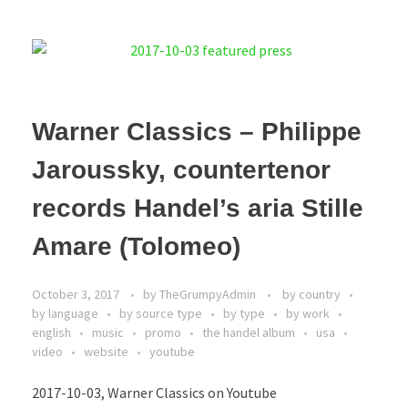
Warner Classics – Philippe
Jaroussky, countertenor
records Handel’s aria Stille
Amare (Tolomeo)
October 3, 2017
by
TheGrumpyAdmin
by country
by language
by source type
by type
by work
english
music
promo
the handel album
usa
video
website
youtube
2017-10-03, Warner Classics on Youtube