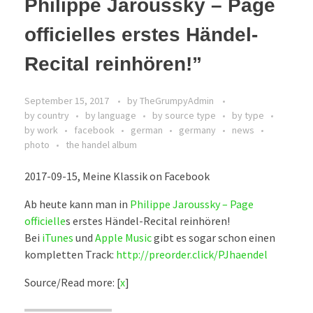
Philippe Jaroussky – Page
officielles erstes Händel-
Recital reinhören!”
September 15, 2017
by
TheGrumpyAdmin
by country
by language
by source type
by type
by work
facebook
german
germany
news
photo
the handel album
2017-09-15, Meine Klassik on Facebook
Ab heute kann man in
Philippe Jaroussky – Page
officielle
s erstes Händel-Recital reinhören!
Bei
iTunes
und
Apple Music
gibt es sogar schon einen
kompletten Track:
http://preorder.click/PJhaendel
Source/Read more: [
x
]