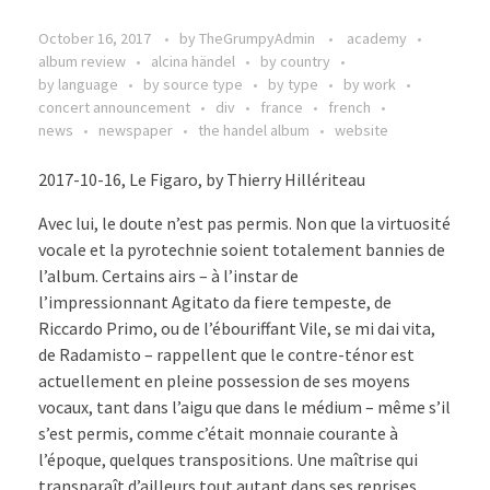
October 16, 2017
by
TheGrumpyAdmin
academy
album review
alcina händel
by country
by language
by source type
by type
by work
concert announcement
div
france
french
news
newspaper
the handel album
website
2017-10-16, Le Figaro, by Thierry Hillériteau
Avec lui, le doute n’est pas permis. Non que la virtuosité
vocale et la pyrotechnie soient totalement bannies de
l’album. Certains airs – à l’instar de
l’impressionnant Agitato da fiere tempeste, de
Riccardo Primo, ou de l’ébouriffant Vile, se mi dai vita,
de Radamisto – rappellent que le contre-ténor est
actuellement en pleine possession de ses moyens
vocaux, tant dans l’aigu que dans le médium – même s’il
s’est permis, comme c’était monnaie courante à
l’époque, quelques transpositions. Une maîtrise qui
transparaît d’ailleurs tout autant dans ses reprises