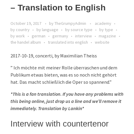
– Translation to English
October 19, 2017
by
TheGrumpyAdmin
academy
by country
by language
by source type
by type
by work
german
germany
interview
magazine
the handel album
translated into english
website
2017-10-19, concerti, by Maximilian Theiss
” Ich möchte mit meiner Rolle überraschen und dem
Publikum etwas bieten, was es so noch nicht gehört
hat. Das macht schließlich die Oper so spannend.”
*This is a fan translation. If you have any problems with
this being online, just drop us a line and we’ll remove it
immediately. Translation by Lankin*
Interview with countertenor