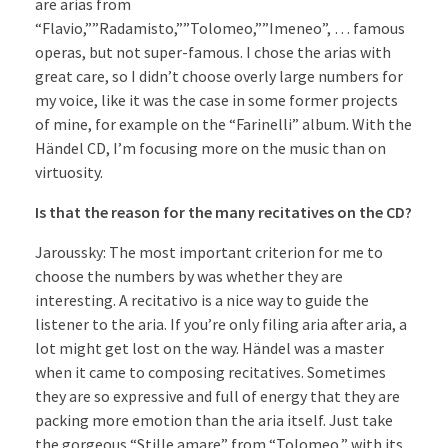
are arias from
“Flavio,””Radamisto,””Tolomeo,””Imeneo”, … famous
operas, but not super-famous. I chose the arias with
great care, so I didn’t choose overly large numbers for
my voice, like it was the case in some former projects
of mine, for example on the “Farinelli” album. With the
Händel CD, I’m focusing more on the music than on
virtuosity.
Is that the reason for the many recitatives on the CD?
Jaroussky: The most important criterion for me to
choose the numbers by was whether they are
interesting. A recitativo is a nice way to guide the
listener to the aria. If you’re only filing aria after aria, a
lot might get lost on the way. Händel was a master
when it came to composing recitatives. Sometimes
they are so expressive and full of energy that they are
packing more emotion than the aria itself. Just take
the gorgeous “Stille amare” from “Tolomeo,” with its