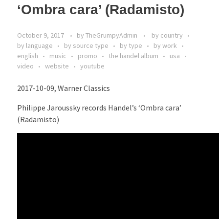
‘Ombra cara’ (Radamisto)
October 9, 2017
by
TheGrumpyAdmin
by country
by language
by source type
by type
by work
english
music
promo
the handel album
usa
video
website
youtube
2017-10-09, Warner Classics
Philippe Jaroussky records Handel’s ‘Ombra cara’
(Radamisto)